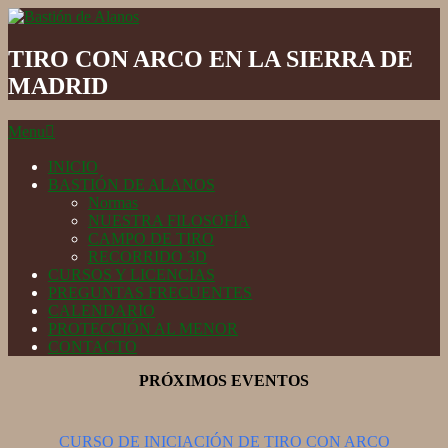
Skip
to
Bastión
content
de
TIRO CON ARCO EN LA SIERRA DE
Alanos
MADRID
Secondary
Menu
Navigation
Menu
INICIO
BASTIÓN DE ALANOS
Normas
NUESTRA FILOSOFÍA
CAMPO DE TIRO
RECORRIDO 3D
CURSOS Y LICENCIAS
PREGUNTAS FRECUENTES
CALENDARIO
PROTECCIÓN AL MENOR
CONTACTO
PRÓXIMOS EVENTOS
CURSO DE INICIACIÓN DE TIRO CON ARCO