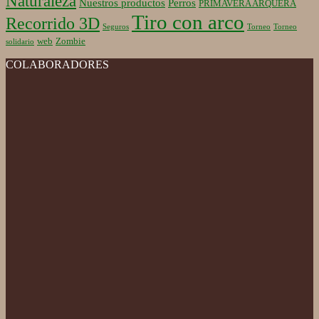
Naturaleza
Nuestros productos
Perros
PRIMAVERA ARQUERA
Tiro con arco
Recorrido 3D
Seguros
Torneo
Torneo
web
Zombie
solidario
COLABORADORES