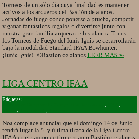
Torneos de un sólo día cuya finalidad es mantener
activos a los arqueros del Bastión de alanos.
Jornadas de fuego donde ponerse a prueba, competir
y ganar fantásticos regalos o divertirse junto con
nuestra gran familia arquera de los alanos. Todos
los Torneos de Fuego del Iunis Ignis se desarrollarán
bajo la modalidad Standard IFAA Bowhunter.
¡Iunis Ignis! ©Bastión de alanos
LEER MÁS ➵
LIGA CENTRO IFAA
2015-
06-
Bowhunter
,
Campeonato
,
Competición tiro con arco
,
IFAA
,
01
Madrid
,
Recorrido 3D
,
Tiro con arco
Nos complace anunciar que el domingo 14 de Junio
tendrá lugar la 5ª y última tirada de la Liga Centro
IFAA en el campo de tiro con arco Bastión de alanos.