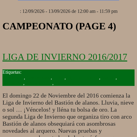
: 12/09/2026 - 13/09/2026 de 12:00 am - 11:59 pm
CAMPEONATO
(PAGE 4)
LIGA DE INVIERNO 2016/2017
2015-
11-
Bowhunter
,
Campeonato
,
IFAA
,
Liga de Invierno
,
Madrid
,
22
Naturaleza
,
Recorrido 3D
,
Tiro con arco
El domingo 22 de Noviembre del 2016 comienza la
Liga de Invierno del Bastión de alanos. Lluvia, nieve
o sol … ¡Véncelos! y lléna tu bolsa de oro. La
segunda Liga de Invierno que organiza tiro con arco
Bastión de alanos obsequiará con asombrosas
novedades al arquero. Nuevas pruebas y