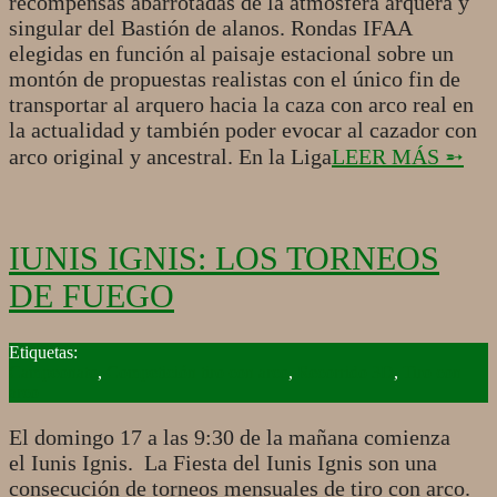
recompensas abarrotadas de la atmósfera arquera y
singular del Bastión de alanos. Rondas IFAA
elegidas en función al paisaje estacional sobre un
montón de propuestas realistas con el único fin de
transportar al arquero hacia la caza con arco real en
la actualidad y también poder evocar al cazador con
arco original y ancestral. En la Liga
LEER MÁS ➵
IUNIS IGNIS: LOS TORNEOS
DE FUEGO
2015-
07-
Campeonato
,
Competición tiro con arco
,
Recorrido 3D
,
Tiro con
06
arco
El domingo 17 a las 9:30 de la mañana comienza
el Iunis Ignis. La Fiesta del Iunis Ignis son una
consecución de torneos mensuales de tiro con arco.