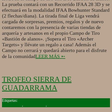
La prueba contará con un Recorrido IFAA 28 3D y se
efectuará en la modalidad IFAA Bowhunter Standard
(2 flechas/diana). La tirada final de Liga vendrá
cargada de sorpresas, premios, regalos y de nuevo
contaremos con la presencia de varias tiendas de
arquería y artesanos en el propio Campo de Tiro
«Bastión de alanos». ¡Supera el Tiro «Archer
Targets» y llévate un regalo a casa! Además el
Campo no cerrará y quedará abierto para el disfrute
de la comunidad
LEER MÁS ➵
TROFEO SIERRA DE
GUADARRAMA
2015-
02-
Campeonato
,
Recorrido 3D
,
Tiro con arco
14