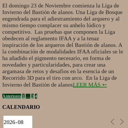
El domingo 23 de Noviembre comienza la Liga de
Invierno del Bastión de alanos. Una Liga de Bosque
engendrada para el adiestramiento del arquero y al
mismo tiempo complacer su anhelo lúdico y
competitivo. Las pruebas que componen la Liga
obedecen al reglamento IFAA y a la tenaz
inspiración de los arqueros del Bastión de alanos. A
la combinación de modalidades IFAA oficiales se le
ha añadido el pigmento necesario, en forma de
novedades y particularidades, para crear una
argamasa de retos y desafios en la esencia de un
Recorrido 3D para el tiro con arco. En la Liga de
Invierno del Bastión de alanos
LEER MÁS ➵
PAGINACIÓN
Anteriores
1
…
3
4
DE
CALENDARIO
ENTRADAS