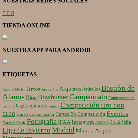
NUESTRAS REDES SOCIALES
TIENDA ONLINE
NUESTRA APP PARA ANDROID
ETIQUETAS
Bastión de
Arqueros
Arcos
Artículos
Arquer@s
Antonio Merino
Alanos
Campeonato
Bowhunter
Blog
Campeonato de
Competición tiro con
Caza con arco
España
comida
arco
Eventos
En Competición
Cursos
Curso de Iniciación
Fotografía
IFAA
Instagram
La Aljaba
Florentín García
JOCAMA
Madrid
Liga de Invierno
Mundo Arquero