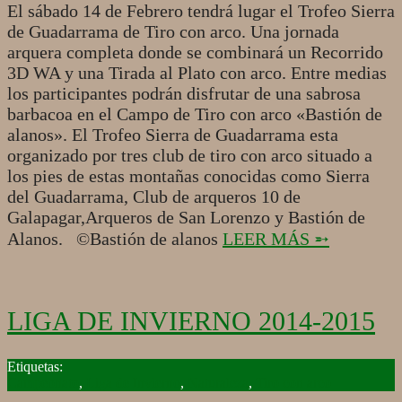
El sábado 14 de Febrero tendrá lugar el Trofeo Sierra
de Guadarrama de Tiro con arco. Una jornada
arquera completa donde se combinará un Recorrido
3D WA y una Tirada al Plato con arco. Entre medias
los participantes podrán disfrutar de una sabrosa
barbacoa en el Campo de Tiro con arco «Bastión de
alanos». El Trofeo Sierra de Guadarrama esta
organizado por tres club de tiro con arco situado a
los pies de estas montañas conocidas como Sierra
del Guadarrama, Club de arqueros 10 de
Galapagar,Arqueros de San Lorenzo y Bastión de
Alanos. ©Bastión de alanos
LEER MÁS ➵
LIGA DE INVIERNO 2014-2015
2014-
11-
Campeonato
,
Liga de Invierno
,
Naturaleza
,
Tiro con arco
23