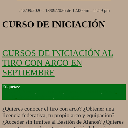
: 12/09/2026 - 13/09/2026 de 12:00 am - 11:59 pm
CURSO DE INICIACIÓN
CURSOS DE INICIACIÓN AL
TIRO CON ARCO EN
SEPTIEMBRE
2019-
09-
Bastión de Alanos
,
Caza con arco
,
Curso de Iniciación
,
Cursos
,
16
Madrid
,
Nuestros productos
,
Tiro con arco
¿Quieres conocer el tiro con arco? ¿Obtener una
licencia federativa, tu propio arco y equipación?
¿Acceder sin límites al Bastión de Alanos? ¿Quieres