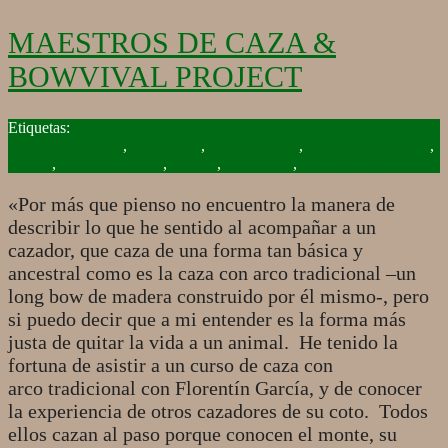
MAESTROS DE CAZA &
BOWVIVAL PROJECT
2017-
08-
Bastión de Alanos
,
Bowhunter
,
Caza con arco
,
Curso de Iniciación
,
30
Cursos
,
Florentín García
,
Madrid
,
Naturaleza
,
Tiro con arco
«Por más que pienso no encuentro la manera de
describir lo que he sentido al acompañar a un
cazador, que caza de una forma tan básica y
ancestral como es la caza con arco tradicional –un
long bow de madera construido por él mismo-, pero
si puedo decir que a mi entender es la forma más
justa de quitar la vida a un animal. He tenido la
fortuna de asistir a un curso de caza con
arco tradicional con Florentín García, y de conocer
la experiencia de otros cazadores de su coto. Todos
ellos cazan al paso porque conocen el monte, su