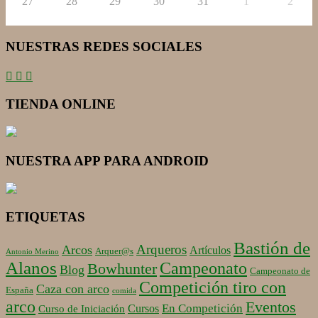
27
28
29
30
31
1
2
NUESTRAS REDES SOCIALES
TIENDA ONLINE
NUESTRA APP PARA ANDROID
ETIQUETAS
Bastión de
Arqueros
Arcos
Artículos
Arquer@s
Antonio Merino
Alanos
Campeonato
Bowhunter
Blog
Campeonato de
Competición tiro con
Caza con arco
España
comida
arco
Eventos
En Competición
Cursos
Curso de Iniciación