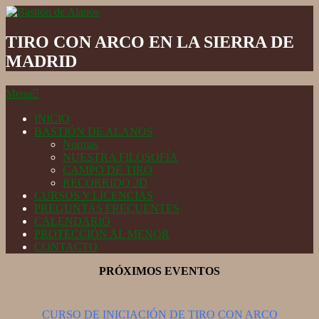
Skip
to
Bastión
content
de
TIRO CON ARCO EN LA SIERRA DE
Alanos
MADRID
Secondary
Menu
Navigation
Menu
INICIO
BASTIÓN DE ALANOS
Normas
NUESTRA FILOSOFÍA
CAMPO DE TIRO
RECORRIDO 3D
CURSOS Y LICENCIAS
PREGUNTAS FRECUENTES
CALENDARIO
PROTECCIÓN AL MENOR
CONTACTO
PRÓXIMOS EVENTOS
CURSO DE INICIACIÓN DE TIRO CON ARCO