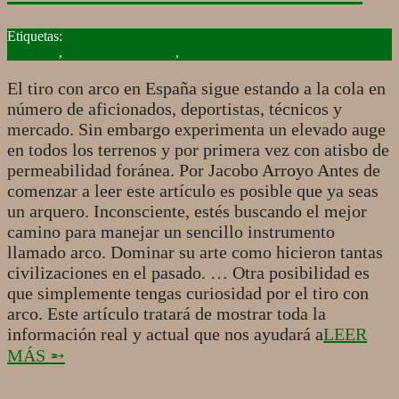
2017-
12-
Artículos
,
Curso de Iniciación
,
Tiro con arco
10
El tiro con arco en España sigue estando a la cola en
número de aficionados, deportistas, técnicos y
mercado. Sin embargo experimenta un elevado auge
en todos los terrenos y por primera vez con atisbo de
permeabilidad foránea. Por Jacobo Arroyo Antes de
comenzar a leer este artículo es posible que ya seas
un arquero. Inconsciente, estés buscando el mejor
camino para manejar un sencillo instrumento
llamado arco. Dominar su arte como hicieron tantas
civilizaciones en el pasado. … Otra posibilidad es
que simplemente tengas curiosidad por el tiro con
arco. Este artículo tratará de mostrar toda la
información real y actual que nos ayudará a
LEER
MÁS ➵