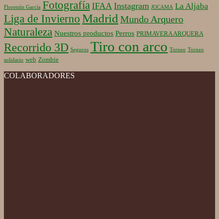
Fotografía
IFAA
Instagram
La Aljaba
Florentín García
JOCAMA
Madrid
Liga de Invierno
Mundo Arquero
Naturaleza
Nuestros productos
Perros
PRIMAVERA ARQUERA
Tiro con arco
Recorrido 3D
Seguros
Torneo
Torneo
web
Zombie
solidario
COLABORADORES