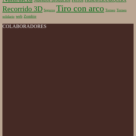
PRIMAVERA ARQUERA
Tiro con arco
Recorrido 3D
Seguros
Torneo
Torneo
web
Zombie
solidario
COLABORADORES