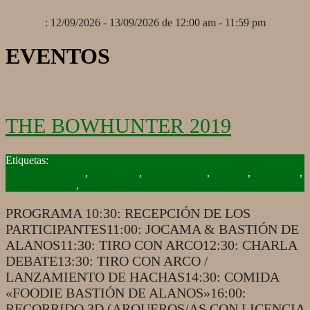
: 12/09/2026 - 13/09/2026 de 12:00 am - 11:59 pm
EVENTOS
THE BOWHUNTER 2019
2019-
09-
Bastión de Alanos
,
Bowhunter
,
Caza con arco
,
Eventos
,
JOCAMA
,
29
Mundo Arquero
,
Tiro con arco
PROGRAMA 10:30: RECEPCIÓN DE LOS
PARTICIPANTES11:00: JOCAMA & BASTIÓN DE
ALANOS11:30: TIRO CON ARCO12:30: CHARLA
DEBATE13:30: TIRO CON ARCO /
LANZAMIENTO DE HACHAS14:30: COMIDA
«FOODIE BASTIÓN DE ALANOS»16:00:
RECORRIDO 3D (ARQUEROS/AS CON LICENCIA