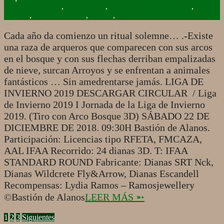
12-
Bastión de Alanos
,
Campeonato
,
Competición tiro con arco
,
04
Eventos
,
Liga de Invierno
,
Madrid
,
Tiro con arco
Cada año da comienzo un ritual solemne… .-Existe
una raza de arqueros que comparecen con sus arcos
en el bosque y con sus flechas derriban empalizadas
de nieve, surcan Arroyos y se enfrentan a animales
fantásticos … Sin amedrentarse jamás. LIGA DE
INVIERNO 2019 DESCARGAR CIRCULAR / Liga
de Invierno 2019 I Jornada de la Liga de Invierno
2019. (Tiro con Arco Bosque 3D) SÁBADO 22 DE
DICIEMBRE DE 2018. 09:30H Bastión de Alanos.
Participación: Licencias tipo RFETA, FMCAZA,
AAL IFAA Recorrido: 24 dianas 3D. T: IFAA
STANDARD ROUND Fabricante: Dianas SRT Nck,
Dianas Wildcrete Fly&Arrow, Dianas Escandell
Recompensas: Lydia Ramos – Ramosjewellery
©Bastión de Alanos
LEER MÁS ➵
PAGINACIÓN
1
2
3
Siguientes