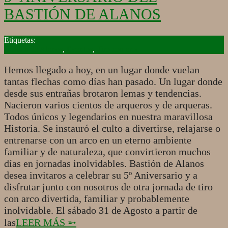
BASTIÓN DE ALANOS
2019-
07-
Bastión de Alanos
,
Eventos
,
Tiro con arco
10
Hemos llegado a hoy, en un lugar donde vuelan
tantas flechas como días han pasado. Un lugar donde
desde sus entrañas brotaron lemas y tendencias.
Nacieron varios cientos de arqueros y de arqueras.
Todos únicos y legendarios en nuestra maravillosa
Historia. Se instauró el culto a divertirse, relajarse o
entrenarse con un arco en un eterno ambiente
familiar y de naturaleza, que convirtieron muchos
días en jornadas inolvidables. Bastión de Alanos
desea invitaros a celebrar su 5º Aniversario y a
disfrutar junto con nosotros de otra jornada de tiro
con arco divertida, familiar y probablemente
inolvidable. El sábado 31 de Agosto a partir de
las
LEER MÁS ➵