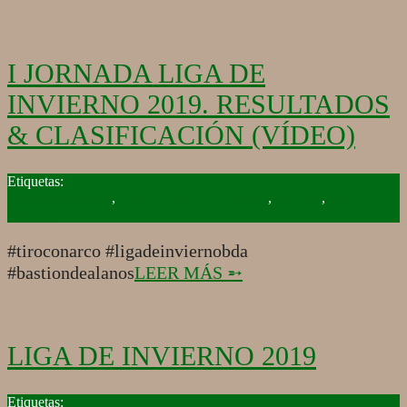
I JORNADA LIGA DE
INVIERNO 2019. RESULTADOS
& CLASIFICACIÓN (VÍDEO)
2019-
01-
Bastión de Alanos
,
Competición tiro con arco
,
Eventos
,
Liga de
04
Invierno
#tiroconarco #ligadeinviernobda
#bastiondealanos
LEER MÁS ➵
LIGA DE INVIERNO 2019
2018-