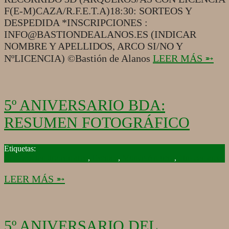
F(E-M)CAZA/R.F.E.T.A)18:30: SORTEOS Y
DESPEDIDA *INSCRIPCIONES :
INFO@BASTIONDEALANOS.ES (INDICAR
NOMBRE Y APELLIDOS, ARCO SI/NO Y
NºLICENCIA) ©Bastión de Alanos
LEER MÁS ➵
5º ANIVERSARIO BDA:
RESUMEN FOTOGRÁFICO
2019-
09-
Competición tiro con arco
,
Eventos
,
Mundo Arquero
,
Tiro con arco
02
LEER MÁS ➵
5º ANIVERSARIO DEL