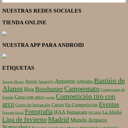
NUESTRAS REDES SOCIALES
TIENDA ONLINE
NUESTRA APP PARA ANDROID
ETIQUETAS
Bastión de
Arqueros
Arcos
Artículos
Arquer@s
Antonio Merino
Alanos
Campeonato
Bowhunter
Blog
Campeonato de
Competición tiro con
Caza con arco
España
comida
arco
Eventos
En Competición
Cursos
Curso de Iniciación
Fotografía
IFAA
Instagram
La Aljaba
Florentín García
JOCAMA
Madrid
Liga de Invierno
Mundo Arquero
Naturaleza
Nuestros productos
Perros