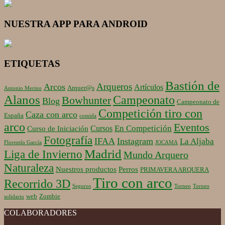
NUESTRA APP PARA ANDROID
ETIQUETAS
Bastión de
Arqueros
Arcos
Artículos
Arquer@s
Antonio Merino
Alanos
Campeonato
Bowhunter
Blog
Campeonato de
Competición tiro con
Caza con arco
España
comida
arco
Eventos
En Competición
Cursos
Curso de Iniciación
Fotografía
IFAA
Instagram
La Aljaba
Florentín García
JOCAMA
Madrid
Liga de Invierno
Mundo Arquero
Naturaleza
Nuestros productos
Perros
PRIMAVERA ARQUERA
Tiro con arco
Recorrido 3D
Seguros
Torneo
Torneo
web
Zombie
solidario
COLABORADORES