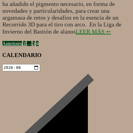
ha añadido el pigmento necesario, en forma de
novedades y particularidades, para crear una
argamasa de retos y desafios en la esencia de un
Recorrido 3D para el tiro con arco. En la Liga de
Invierno del Bastión de alanos
LEER MÁS ➵
PAGINACIÓN
Anteriores
1
…
3
4
DE
CALENDARIO
ENTRADAS