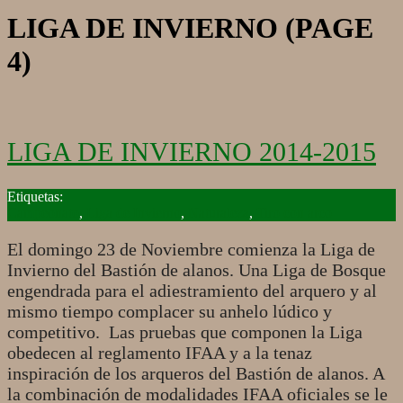
LIGA DE INVIERNO
(PAGE
4)
LIGA DE INVIERNO 2014-2015
2014-
11-
Campeonato
,
Liga de Invierno
,
Naturaleza
,
Tiro con arco
23
El domingo 23 de Noviembre comienza la Liga de
Invierno del Bastión de alanos. Una Liga de Bosque
engendrada para el adiestramiento del arquero y al
mismo tiempo complacer su anhelo lúdico y
competitivo. Las pruebas que componen la Liga
obedecen al reglamento IFAA y a la tenaz
inspiración de los arqueros del Bastión de alanos. A
la combinación de modalidades IFAA oficiales se le