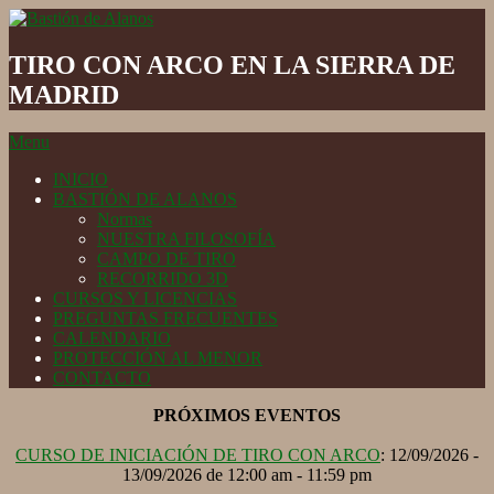
Skip
to
Bastión
content
de
TIRO CON ARCO EN LA SIERRA DE
Alanos
MADRID
Secondary
Menu
Navigation
INICIO
Menu
BASTIÓN DE ALANOS
Normas
NUESTRA FILOSOFÍA
CAMPO DE TIRO
RECORRIDO 3D
CURSOS Y LICENCIAS
PREGUNTAS FRECUENTES
CALENDARIO
PROTECCIÓN AL MENOR
CONTACTO
PRÓXIMOS EVENTOS
CURSO DE INICIACIÓN DE TIRO CON ARCO
: 12/09/2026 -
13/09/2026 de 12:00 am - 11:59 pm