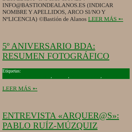
INFO@BASTIONDEALANOS.ES (INDICAR
NOMBRE Y APELLIDOS, ARCO SI/NO Y
NºLICENCIA) ©Bastión de Alanos
LEER MÁS ➵
5º ANIVERSARIO BDA:
RESUMEN FOTOGRÁFICO
2019-
09-
Competición tiro con arco
,
Eventos
,
Mundo Arquero
,
Tiro con arco
02
LEER MÁS ➵
ENTREVISTA «ARQUER@S»:
PABLO RUÍZ-MÚZQUIZ