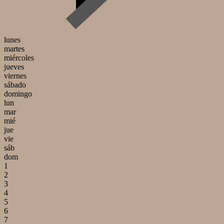
lunes
martes
miércoles
jueves
viernes
sábado
domingo
lun
mar
mié
jue
vie
sáb
dom
1
2
3
4
5
6
7