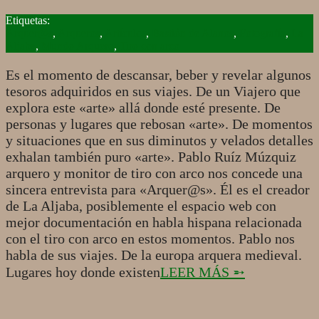
2019-
04-
Arquer@s
,
Arqueros
,
Artículos
,
Bastión de Alanos
,
Fotografía
,
La
23
Aljaba
,
Mundo Arquero
,
Tiro con arco
Es el momento de descansar, beber y revelar algunos
tesoros adquiridos en sus viajes. De un Viajero que
explora este «arte» allá donde esté presente. De
personas y lugares que rebosan «arte». De momentos
y situaciones que en sus diminutos y velados detalles
exhalan también puro «arte». Pablo Ruíz Múzquiz
arquero y monitor de tiro con arco nos concede una
sincera entrevista para «Arquer@s». Él es el creador
de La Aljaba, posiblemente el espacio web con
mejor documentación en habla hispana relacionada
con el tiro con arco en estos momentos. Pablo nos
habla de sus viajes. De la europa arquera medieval.
Lugares hoy donde existen
LEER MÁS ➵