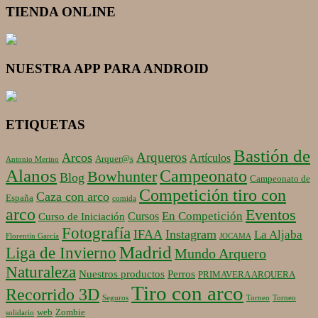
TIENDA ONLINE
NUESTRA APP PARA ANDROID
ETIQUETAS
Bastión de
Arqueros
Arcos
Artículos
Arquer@s
Antonio Merino
Alanos
Campeonato
Bowhunter
Blog
Campeonato de
Competición tiro con
Caza con arco
España
comida
arco
Eventos
En Competición
Cursos
Curso de Iniciación
Fotografía
IFAA
Instagram
La Aljaba
Florentín García
JOCAMA
Madrid
Liga de Invierno
Mundo Arquero
Naturaleza
Nuestros productos
Perros
PRIMAVERA ARQUERA
Tiro con arco
Recorrido 3D
Seguros
Torneo
Torneo
web
Zombie
solidario