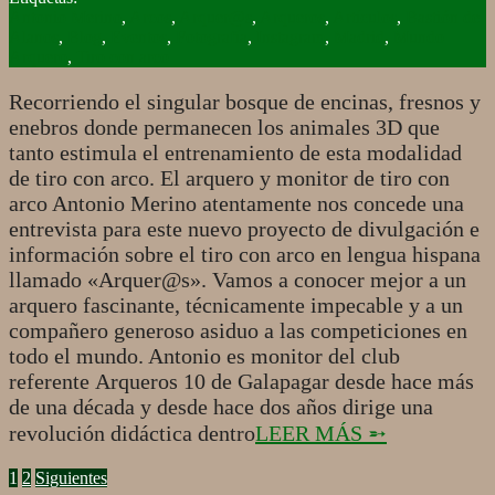
07-
Antonio Merino
,
Arcos
,
Arquer@s
,
Arqueros
,
Artículos
,
Bastión de
23
Alanos
,
Blog
,
Eventos
,
Fotografía
,
Instagram
,
Madrid
,
Mundo
Arquero
,
Tiro con arco
Recorriendo el singular bosque de encinas, fresnos y
enebros donde permanecen los animales 3D que
tanto estimula el entrenamiento de esta modalidad
de tiro con arco. El arquero y monitor de tiro con
arco Antonio Merino atentamente nos concede una
entrevista para este nuevo proyecto de divulgación e
información sobre el tiro con arco en lengua hispana
llamado «Arquer@s». Vamos a conocer mejor a un
arquero fascinante, técnicamente impecable y a un
compañero generoso asiduo a las competiciones en
todo el mundo. Antonio es monitor del club
referente Arqueros 10 de Galapagar desde hace más
de una década y desde hace dos años dirige una
revolución didáctica dentro
LEER MÁS ➵
PAGINACIÓN
1
2
Siguientes