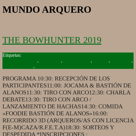
MUNDO ARQUERO
THE BOWHUNTER 2019
2019-
09-
Bastión de Alanos
,
Bowhunter
,
Caza con arco
,
Eventos
,
JOCAMA
,
29
Mundo Arquero
,
Tiro con arco
PROGRAMA 10:30: RECEPCIÓN DE LOS
PARTICIPANTES11:00: JOCAMA & BASTIÓN DE
ALANOS11:30: TIRO CON ARCO12:30: CHARLA
DEBATE13:30: TIRO CON ARCO /
LANZAMIENTO DE HACHAS14:30: COMIDA
«FOODIE BASTIÓN DE ALANOS»16:00:
RECORRIDO 3D (ARQUEROS/AS CON LICENCIA
F(E-M)CAZA/R.F.E.T.A)18:30: SORTEOS Y
DESPEDIDA *INSCRIPCIONES :