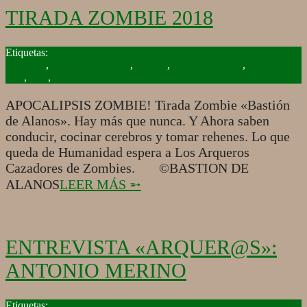
TIRADA ZOMBIE 2018
2018-
10-
Arqueros
,
Bastión de Alanos
,
Madrid
,
Mundo Arquero
,
Tiro con
11
arco
,
web
,
Zombie
APOCALIPSIS ZOMBIE! Tirada Zombie «Bastión
de Alanos». Hay más que nunca. Y Ahora saben
conducir, cocinar cerebros y tomar rehenes. Lo que
queda de Humanidad espera a Los Arqueros
Cazadores de Zombies. ©BASTION DE
ALANOS
LEER MÁS ➵
ENTREVISTA «ARQUER@S»:
ANTONIO MERINO
2018-