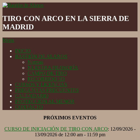
Skip
to
Bastión
content
de
TIRO CON ARCO EN LA SIERRA DE
Alanos
MADRID
Secondary
Menu
Navigation
INICIO
Menu
BASTIÓN DE ALANOS
Normas
NUESTRA FILOSOFÍA
CAMPO DE TIRO
RECORRIDO 3D
CURSOS Y LICENCIAS
PREGUNTAS FRECUENTES
CALENDARIO
PROTECCIÓN AL MENOR
CONTACTO
PRÓXIMOS EVENTOS
CURSO DE INICIACIÓN DE TIRO CON ARCO
: 12/09/2026 -
13/09/2026 de 12:00 am - 11:59 pm