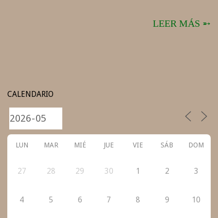
LEER MÁS ➵
CALENDARIO
LUN
MAR
MIÉ
JUE
VIE
SÁB
DOM
27
28
29
30
1
2
3
4
5
6
7
8
9
10