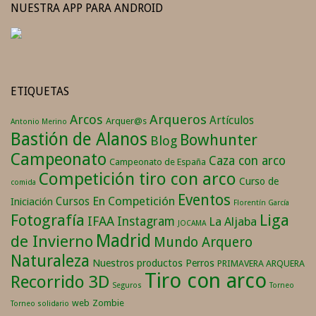
NUESTRA APP PARA ANDROID
ETIQUETAS
Arqueros
Arcos
Artículos
Arquer@s
Antonio Merino
Bastión de Alanos
Bowhunter
Blog
Campeonato
Caza con arco
Campeonato de España
Competición tiro con arco
Curso de
comida
Eventos
En Competición
Cursos
Iniciación
Florentín García
Fotografía
Liga
IFAA
Instagram
La Aljaba
JOCAMA
Madrid
de Invierno
Mundo Arquero
Naturaleza
Nuestros productos
Perros
PRIMAVERA ARQUERA
Tiro con arco
Recorrido 3D
Seguros
Torneo
web
Zombie
Torneo solidario