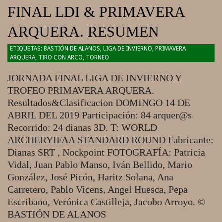
FINAL LDI & PRIMAVERA
ARQUERA. RESUMEN
2019-
BASTIÓN DE ALANOS
,
LIGA DE INVIERNO
,
PRIMAVERA
ARQUERA
,
TIRO CON ARCO
,
TORNEO
04-
18
JORNADA FINAL LIGA DE INVIERNO Y
TROFEO PRIMAVERA ARQUERA.
Resultados&Clasificacion DOMINGO 14 DE
ABRIL DEL 2019 Participación: 84 arquer@s
Recorrido: 24 dianas 3D. T: WORLD
ARCHERYIFAA STANDARD ROUND Fabricante:
Dianas SRT , Nockpoint FOTOGRAFÍA: Patricia
Vidal, Juan Pablo Manso, Iván Bellido, Mario
González, José Picón, Haritz Solana, Ana
Carretero, Pablo Vicens, Angel Huesca, Pepa
Escribano, Verónica Castilleja, Jacobo Arroyo. ©
BASTIÓN DE ALANOS