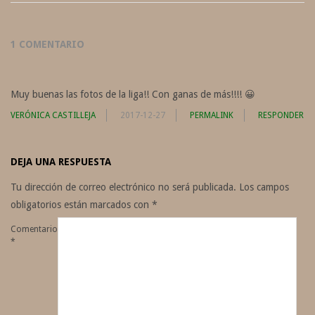
1 COMENTARIO
Muy buenas las fotos de la liga!! Con ganas de más!!!! 😀
VERÓNICA CASTILLEJA
2017-12-27
PERMALINK
RESPONDER
DEJA UNA RESPUESTA
Tu dirección de correo electrónico no será publicada.
Los campos
obligatorios están marcados con
*
Comentario
*