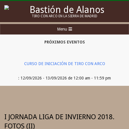
Skip
to
Bastión
TIRO CON ARCO EN LA SIERRA DE MADRID
content
de
Secondary
Menu
Alanos
Navigation
Menu
PRÓXIMOS EVENTOS
CURSO DE INICIACIÓN DE TIRO CON ARCO
: 12/09/2026 - 13/09/2026 de 12:00 am - 11:59 pm
I JORNADA LIGA DE INVIERNO 2018.
FOTOS (II)