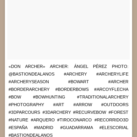
«DON ARCHER» ARCHER: ÁNGEL PÉREZ PHOTO:
@BASTIONDEALANOS #ARCHERY #ARCHERYLIFE
#ARCHERYSEASON #BOWART #ARCHER
#BORDERARCHERY #BORDERBOWS #ARCOYFLECHA
#BOW #BOWHUNTING #TRADITIONALARCHERY
#PHOTOGRAPHY #ART #ARROW #OUTDOORS
#3DPARCOURS #3DARCHERY #RECURVEBOW #FOREST
#NATURE #ARQUERO #TIROCONARCO #RECORRIDO3D
#ESPAÑA #MADRID #GUADARRAMA #ELESCORIAL
#BASTIONDEALANOS