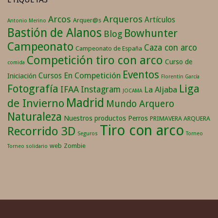
Arqueros
Arcos
Artículos
Arquer@s
Antonio Merino
Bastión de Alanos
Bowhunter
Blog
Campeonato
Caza con arco
Campeonato de España
Competición tiro con arco
Curso de
comida
Eventos
En Competición
Cursos
Iniciación
Florentín García
Fotografía
Liga
IFAA
Instagram
La Aljaba
JOCAMA
Madrid
de Invierno
Mundo Arquero
Naturaleza
Nuestros productos
Perros
PRIMAVERA ARQUERA
Tiro con arco
Recorrido 3D
Seguros
Torneo
web
Zombie
Torneo solidario