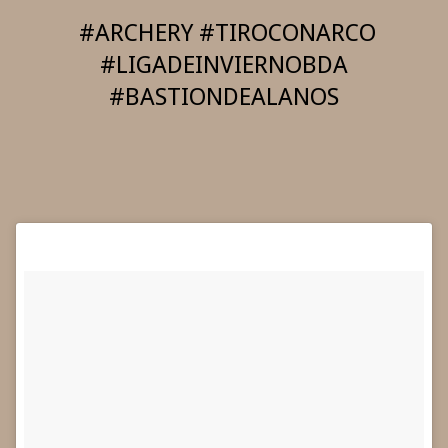
#ARCHERY #TIROCONARCO
#LIGADEINVIERNOBDA
#BASTIONDEALANOS