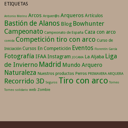
ETIQUETAS
Arqueros
Arcos
Artículos
Arquer@s
Antonio Merino
Bastión de Alanos
Bowhunter
Blog
Campeonato
Caza con arco
Campeonato de España
Competición tiro con arco
Curso de
comida
Eventos
En Competición
Cursos
Iniciación
Florentín García
Fotografía
Liga
IFAA
Instagram
La Aljaba
JOCAMA
Madrid
de Invierno
Mundo Arquero
Naturaleza
Nuestros productos
Perros
PRIMAVERA ARQUERA
Tiro con arco
Recorrido 3D
Seguros
Torneo
web
Zombie
Torneo solidario