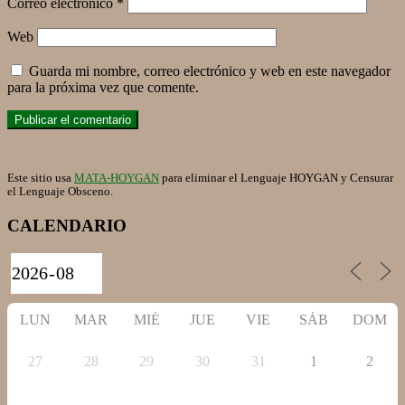
Correo electrónico
*
Web
Guarda mi nombre, correo electrónico y web en este navegador
para la próxima vez que comente.
Este sitio usa
MATA-HOYGAN
para eliminar el Lenguaje HOYGAN y Censurar
el Lenguaje Obsceno.
CALENDARIO
LUN
MAR
MIÉ
JUE
VIE
SÁB
DOM
27
28
29
30
31
1
2