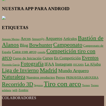
NUESTRA APP PARA ANDROID
ETIQUETAS
Bastión de
Arqueros
Arcos
Artículos
Arquer@s
Antonio Merino
Alanos
Campeonato
Bowhunter
Blog
Campeonato de
Competición tiro con
Caza con arco
España
comida
arco
Eventos
En Competición
Cursos
Curso de Iniciación
Fotografía
IFAA
Instagram
La Aljaba
Florentín García
JOCAMA
Madrid
Liga de Invierno
Mundo Arquero
Naturaleza
Nuestros productos
Perros
PRIMAVERA ARQUERA
Tiro con arco
Recorrido 3D
Seguros
Torneo
Torneo
web
Zombie
solidario
COLABORADORES