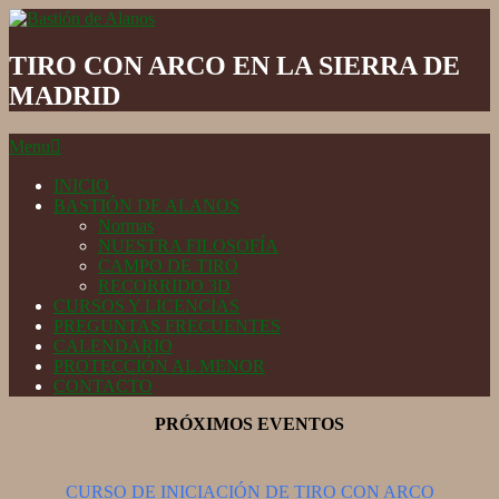
Skip
to
Bastión
content
de
TIRO CON ARCO EN LA SIERRA DE
Alanos
MADRID
Secondary
Menu
Navigation
Menu
INICIO
BASTIÓN DE ALANOS
Normas
NUESTRA FILOSOFÍA
CAMPO DE TIRO
RECORRIDO 3D
CURSOS Y LICENCIAS
PREGUNTAS FRECUENTES
CALENDARIO
PROTECCIÓN AL MENOR
CONTACTO
PRÓXIMOS EVENTOS
CURSO DE INICIACIÓN DE TIRO CON ARCO