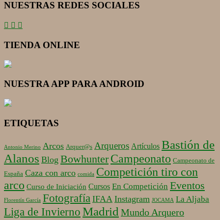
NUESTRAS REDES SOCIALES
TIENDA ONLINE
NUESTRA APP PARA ANDROID
ETIQUETAS
Bastión de
Arqueros
Arcos
Artículos
Arquer@s
Antonio Merino
Alanos
Campeonato
Bowhunter
Blog
Campeonato de
Competición tiro con
Caza con arco
España
comida
arco
Eventos
En Competición
Cursos
Curso de Iniciación
Fotografía
IFAA
Instagram
La Aljaba
Florentín García
JOCAMA
Madrid
Liga de Invierno
Mundo Arquero