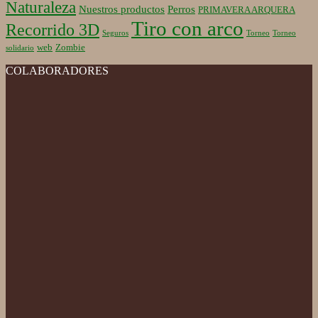
Naturaleza
Nuestros productos
Perros
PRIMAVERA ARQUERA
Tiro con arco
Recorrido 3D
Seguros
Torneo
Torneo
web
Zombie
solidario
COLABORADORES