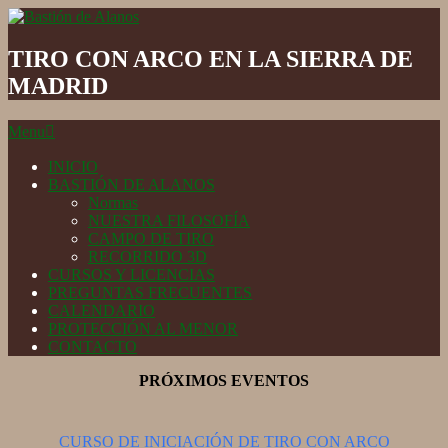
Skip
to
Bastión
content
de
TIRO CON ARCO EN LA SIERRA DE
Alanos
MADRID
Secondary
Menu
Navigation
Menu
INICIO
BASTIÓN DE ALANOS
Normas
NUESTRA FILOSOFÍA
CAMPO DE TIRO
RECORRIDO 3D
CURSOS Y LICENCIAS
PREGUNTAS FRECUENTES
CALENDARIO
PROTECCIÓN AL MENOR
CONTACTO
PRÓXIMOS EVENTOS
CURSO DE INICIACIÓN DE TIRO CON ARCO