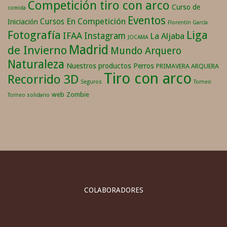
Competición tiro con arco
Curso de
comida
Eventos
En Competición
Cursos
Iniciación
Florentín García
Fotografía
Liga
IFAA
Instagram
La Aljaba
JOCAMA
Madrid
de Invierno
Mundo Arquero
Naturaleza
Nuestros productos
Perros
PRIMAVERA ARQUERA
Tiro con arco
Recorrido 3D
Seguros
Torneo
web
Zombie
Torneo solidario
COLABORADORES